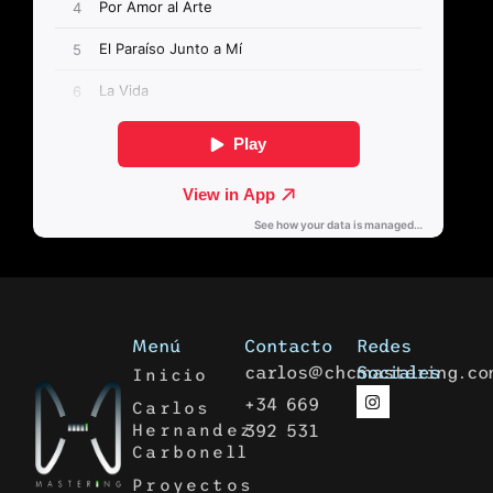
Menú
Contacto
Redes
carlos@chcmastering.co
Sociales
Inicio
+34 669
Carlos
Hernandez
392 531
Carbonell
Proyectos