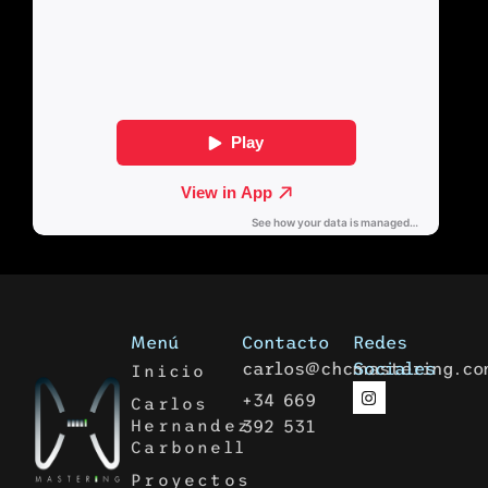
Menú
Contacto
Redes
carlos@chcmastering.co
Sociales
Inicio
+34 669
Carlos
Hernandez
392 531
Carbonell
Proyectos